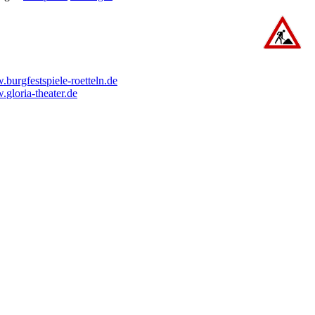
burgfestspiele-
roetteln.de
.
gloria-
theater.de